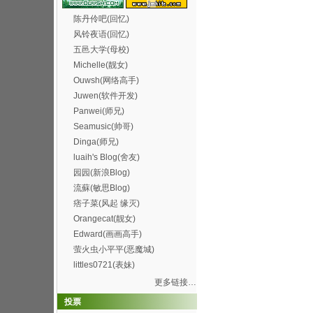
陈丹伶吧(回忆)
风铃夜语(回忆)
五邑大学(母校)
Michelle(靓女)
Ouwsh(网络高手)
Juwen(软件开发)
Panwei(师兄)
Seamusic(帅哥)
Dinga(师兄)
luaih's Blog(舍友)
园园(新浪Blog)
流蘇(敏思Blog)
痞子菜(风起 缘灭)
Orangecat(靓女)
Edward(画画高手)
萤火虫小平平(恶魔城)
littles0721(表妹)
更多链接…
投票