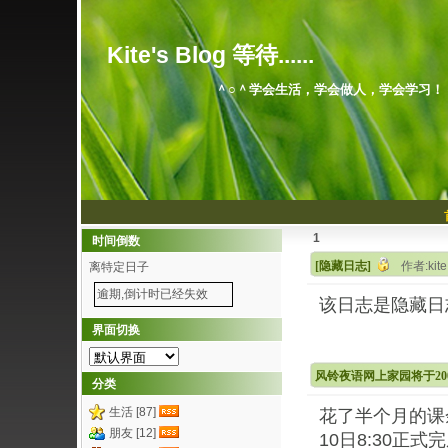
Kite's Blog 等待......
＾○＾学会生活，学会做人，学会学习！
1
时间倒数
[隐藏日志]
作者:kit
离特定日子
逾期,倒计时已经失效
该日志是隐藏日
界面切换
风铃夜语网上家园将于200
分类
生活 [87]
花了半个月的课
朋友 [12]
10日8:30正式