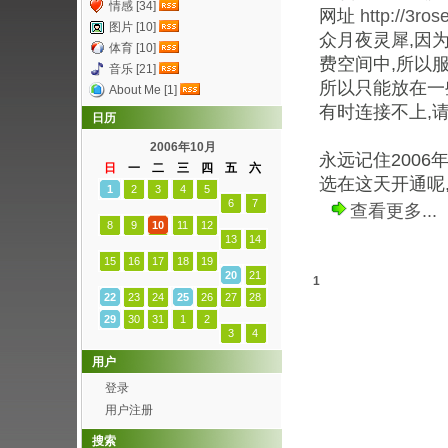
情感 [34]
网址
http://3ros
图片 [10]
众月夜灵犀,因
体育 [10]
费空间中,所以服
音乐 [21]
所以只能放在一
About Me [1]
有时连接不上,
日历
2006年10月
永远记住2006
日
一
二
三
四
五
六
选在这天开通呢
1
2
3
4
5
6
7
查看更多...
8
9
10
11
12
13
14
15
16
17
18
19
20
21
1
22
23
24
25
26
27
28
29
30
31
1
2
3
4
用户
登录
用户注册
搜索