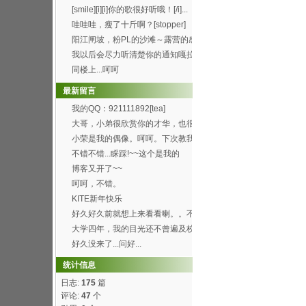
[smile][i][i]你的歌很好听哦！[/i]...
哇哇哇，瘦了十斤啊？[stopper]
阳江闸坡，粉PL的沙滩～露营的感
觉真的8错哦～呵呵...
我以后会尽力听清楚你的通知嘎拉
[wink]
同楼上...呵呵
最新留言
我的QQ：921111892[tea]
大哥，小弟很欣赏你的才华，也很
喜欢你博客的这首背景...
小荣是我的偶像。呵呵。下次教我
弄这样的空间。呵呵
不错不错...睬踩!~~这个是我的
http://h...
博客又开了~~
呵呵，不错。
KITE新年快乐
好久好久前就想上来看看喇。。不
过总是打开了首页进不...
大学四年，我的目光还不曾遍及校
园的每个角落，就快要...
好久没来了...问好...
统计信息
日志:
175
篇
评论:
47
个