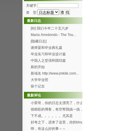
关键字
类 型
最新日志
[转] 我们今年二十五六岁
Maria Arredondo - The Tou...
[隐藏日志]
谢师晏和毕业典礼篇
毕业实习和毕业设计篇
中国人之坚强和团结篇
新的开始
新域名 http://www.jmkite.com...
大学毕业照
留个记念
最新评论
小荣哥，你的日志太漂亮了，什么
时候有空帮我也搞一个...
很精彩的博客，有空帮我搞一搞，
可以吗？[smile...
下不成。。。。。。尤其是
Through the f...
好奇之下，进来了这里，你的blog
办得好好哦。 ...
哗，有这么好的事～～