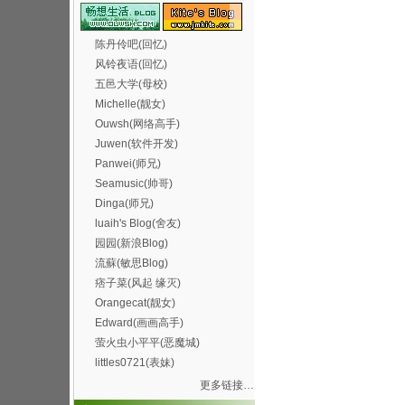
陈丹伶吧(回忆)
风铃夜语(回忆)
五邑大学(母校)
Michelle(靓女)
Ouwsh(网络高手)
Juwen(软件开发)
Panwei(师兄)
Seamusic(帅哥)
Dinga(师兄)
luaih's Blog(舍友)
园园(新浪Blog)
流蘇(敏思Blog)
痞子菜(风起 缘灭)
Orangecat(靓女)
Edward(画画高手)
萤火虫小平平(恶魔城)
littles0721(表妹)
更多链接…