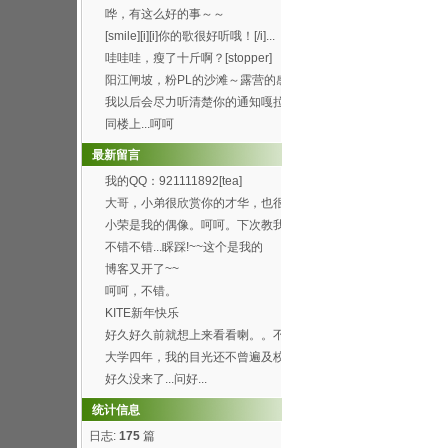
办得好好哦。 ...
哗，有这么好的事～～
[smile][i][i]你的歌很好听哦！[/i]...
哇哇哇，瘦了十斤啊？[stopper]
阳江闸坡，粉PL的沙滩～露营的感
觉真的8错哦～呵呵...
我以后会尽力听清楚你的通知嘎拉
[wink]
同楼上...呵呵
最新留言
我的QQ：921111892[tea]
大哥，小弟很欣赏你的才华，也很
喜欢你博客的这首背景...
小荣是我的偶像。呵呵。下次教我
弄这样的空间。呵呵
不错不错...睬踩!~~这个是我的
http://h...
博客又开了~~
呵呵，不错。
KITE新年快乐
好久好久前就想上来看看喇。。不
过总是打开了首页进不...
大学四年，我的目光还不曾遍及校
园的每个角落，就快要...
好久没来了...问好...
统计信息
日志:
175
篇