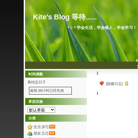
Kite's Blog 等待......
＾○＾学会生活，学会做人，学会学习！
1
时间倒数
离特定日子
[隐藏日志]
逾期,倒计时已经失效
1
界面切换
分类
生活 [87]
朋友 [12]