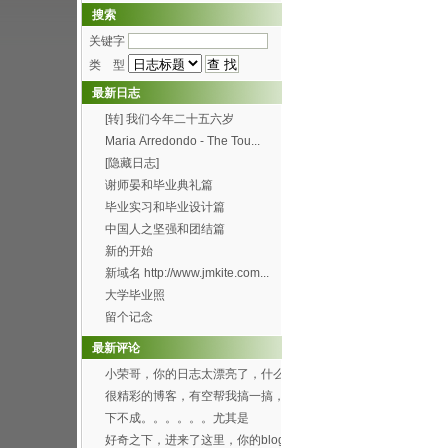
搜索
关键字
类 型
最新日志
[转] 我们今年二十五六岁
Maria Arredondo - The Tou...
[隐藏日志]
谢师晏和毕业典礼篇
毕业实习和毕业设计篇
中国人之坚强和团结篇
新的开始
新域名 http://www.jmkite.com...
大学毕业照
留个记念
最新评论
小荣哥，你的日志太漂亮了，什么
时候有空帮我也搞一个...
很精彩的博客，有空帮我搞一搞，
可以吗？[smile...
下不成。。。。。。尤其是
Through the f...
好奇之下，进来了这里，你的blog