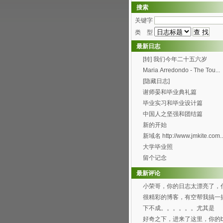
搜索
关键字
类 型
最新日志
[转] 我们今年二十五六岁
Maria Arredondo - The Tou...
[隐藏日志]
谢师晏和毕业典礼篇
毕业实习和毕业设计篇
中国人之坚强和团结篇
新的开始
新域名 http://www.jmkite.com..
大学毕业照
留个记念
最新评论
小荣哥，你的日志太漂亮了，
时候有空帮我也搞一个...
很精彩的博客，有空帮我搞一
可以吗？[smile...
下不成。。。。。。尤其是
Through the f...
好奇之下，进来了这里，你的bl