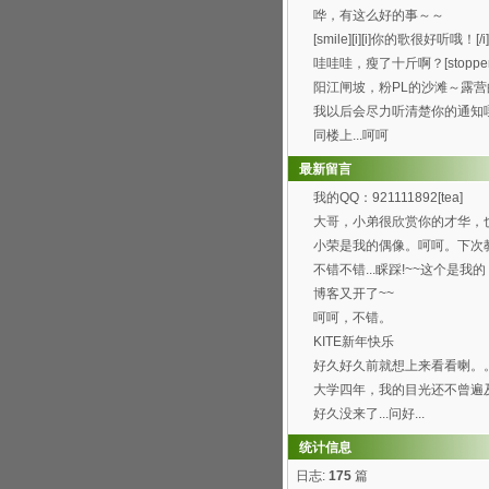
办得好好哦。 ...
哗，有这么好的事～～
[smile][i][i]你的歌很好听哦！[/i].
哇哇哇，瘦了十斤啊？[stopper
阳江闸坡，粉PL的沙滩～露营
觉真的8错哦～呵呵...
我以后会尽力听清楚你的通知
[wink]
同楼上...呵呵
最新留言
我的QQ：921111892[tea]
大哥，小弟很欣赏你的才华，
喜欢你博客的这首背景...
小荣是我的偶像。呵呵。下次
弄这样的空间。呵呵
不错不错...睬踩!~~这个是我的
http://h...
博客又开了~~
呵呵，不错。
KITE新年快乐
好久好久前就想上来看看喇。
过总是打开了首页进不...
大学四年，我的目光还不曾遍
园的每个角落，就快要...
好久没来了...问好...
统计信息
日志:
175
篇