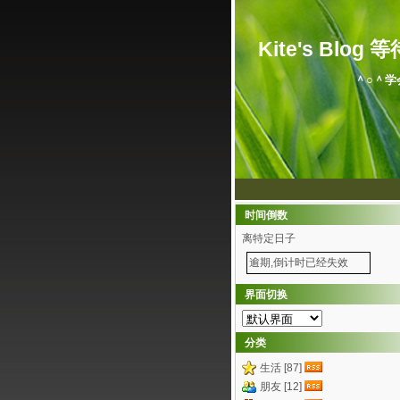
Kite's Blog 等待.
＾○＾学
时间倒数
离特定日子
逾期,倒计时已经失效
界面切换
分类
生活 [87]
朋友 [12]