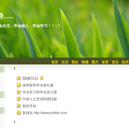
.....
会生活，学会做人，学会学习！＾○＾
首页
生活
朋友
情感
图片
体育
音乐
技术
1
[隐藏日志]
谢师晏和毕业典礼篇
毕业实习和毕业设计篇
中国人之坚强和团结篇
新的开始
新域名 http://www.jmkite.com
1