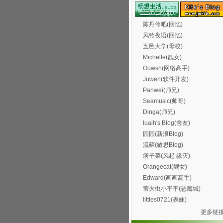
陈丹伶吧(回忆)
风铃夜语(回忆)
五邑大学(母校)
Michelle(靓女)
Ouwsh(网络高手)
Juwen(软件开发)
Panwei(师兄)
Seamusic(帅哥)
Dinga(师兄)
luaih's Blog(舍友)
园园(新浪Blog)
流蘇(敏思Blog)
痞子菜(风起 缘灭)
Orangecat(靓女)
Edward(画画高手)
萤火虫小平平(恶魔城)
littles0721(表妹)
更多链