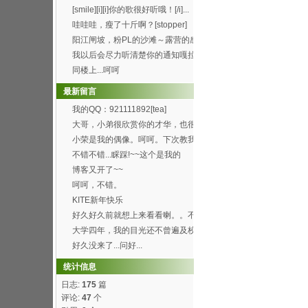
[smile][i][i]你的歌很好听哦！[/i]...
哇哇哇，瘦了十斤啊？[stopper]
阳江闸坡，粉PL的沙滩～露营的感
觉真的8错哦～呵呵...
我以后会尽力听清楚你的通知嘎拉
[wink]
同楼上...呵呵
最新留言
我的QQ：921111892[tea]
大哥，小弟很欣赏你的才华，也很
喜欢你博客的这首背景...
小荣是我的偶像。呵呵。下次教我
弄这样的空间。呵呵
不错不错...睬踩!~~这个是我的
http://h...
博客又开了~~
呵呵，不错。
KITE新年快乐
好久好久前就想上来看看喇。。不
过总是打开了首页进不...
大学四年，我的目光还不曾遍及校
园的每个角落，就快要...
好久没来了...问好...
统计信息
日志:
175
篇
评论:
47
个