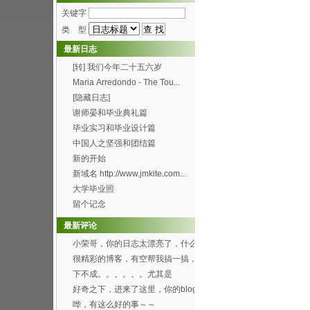
关键字
类 型
最新日志
[转] 我们今年二十五六岁
Maria Arredondo - The Tou...
[隐藏日志]
谢师晏和毕业典礼篇
毕业实习和毕业设计篇
中国人之坚强和团结篇
新的开始
新域名 http://www.jmkite.com...
大学毕业照
留个记念
最新评论
小荣哥，你的日志太漂亮了，什么
时候有空帮我也搞一个...
很精彩的博客，有空帮我搞一搞，
可以吗？[smile...
下不成。。。。。。尤其是
Through the f...
好奇之下，进来了这里，你的blog
办得好好哦。 ...
哗，有这么好的事～～