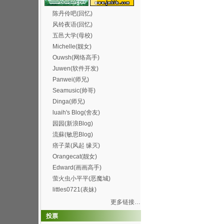
陈丹伶吧(回忆)
风铃夜语(回忆)
五邑大学(母校)
Michelle(靓女)
Ouwsh(网络高手)
Juwen(软件开发)
Panwei(师兄)
Seamusic(帅哥)
Dinga(师兄)
luaih's Blog(舍友)
园园(新浪Blog)
流蘇(敏思Blog)
痞子菜(风起 缘灭)
Orangecat(靓女)
Edward(画画高手)
萤火虫小平平(恶魔城)
littles0721(表妹)
更多链接…
投票