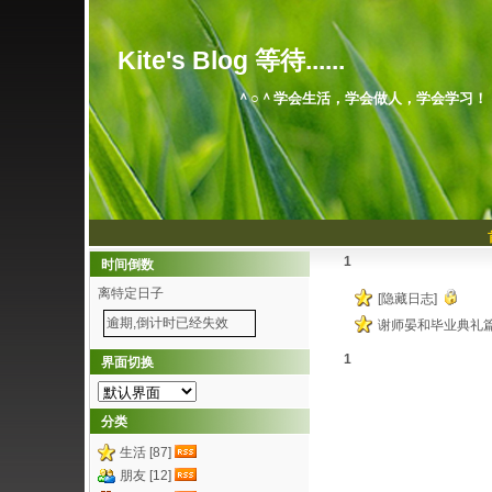
Kite's Blog 等待......
＾○＾学会生活，学会做人，学会学习！
1
时间倒数
离特定日子
[隐藏日志]
逾期,倒计时已经失效
谢师晏和毕业典礼
1
界面切换
分类
生活 [87]
朋友 [12]