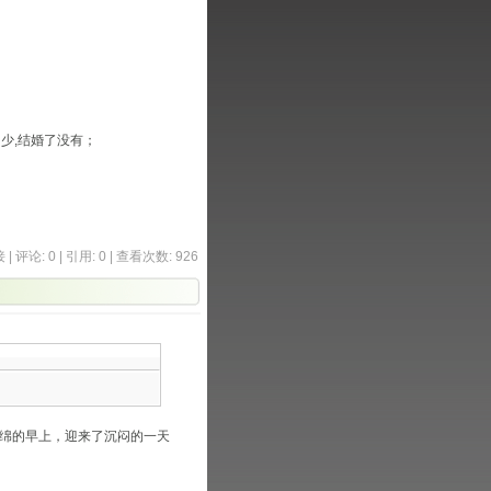
少,结婚了没有；
接
|
评论: 0
| 引用: 0 | 查看次数: 926
y 醒来，在阴雨连绵的早上，迎来了沉闷的一天