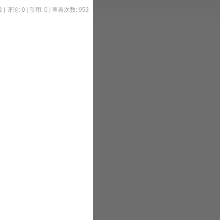
接
|
评论: 0
| 引用: 0 | 查看次数: 953