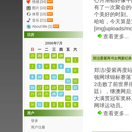
心月湖都好像平
情感 [34]
有了一次聚会的
图片 [10]
个美好的时刻。
体育 [10]
音乐 [21]
哈哈，今天算是过
About Me [1]
[img]uploads/moo
日历
查看更多...
2006年7月
日
一
二
三
四
五
六
25
26
27
28
29
郑洁晏紫再书女网新纪录
30
1
2
3
4
5
6
郑洁/晏紫再度
7
8
顿网球锦标赛落下
9
10
11
12
13
14
15
2击败了前世界
16
17
18
19
20
21
22
廷），继澳网后
23
24
25
26
27
大满贯冠军奖杯
28
29
网球运动员。
30
31
1
2
3
4
5
查看更多...
用户
登录
用户注册