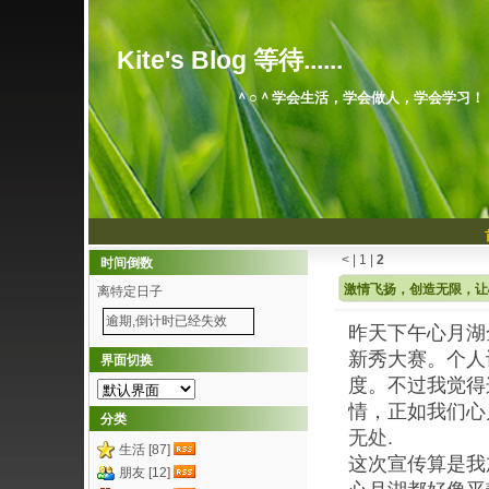
Kite's Blog 等待......
＾○＾学会生活，学会做人，学会学习！
<
|
1
|
2
时间倒数
激情飞扬，创造无限，让
离特定日子
逾期,倒计时已经失效
昨天下午心月湖
新秀大赛。个人
界面切换
度。不过我觉得
情，正如我们心月湖
分类
无处.
生活 [87]
这次宣传算是我
朋友 [12]