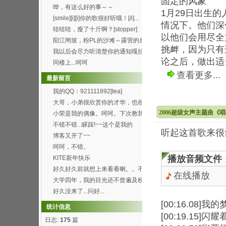
固定的风象
办得好好哦。 ...
哗，有这么好的事～～
1月29日出生
[smile][i][i]你的歌很好听哦！[/i]...
情况下。他们深
哇哇哇，瘦了十斤啊？[stopper]
以他们会用尽全
阳江闸坡，粉PL的沙滩～露营的感
挑衅，因为只有
觉真的8错哦～呵呵...
我以后会尽力听清楚你的通知嘎拉
论之后，做出适
[wink]
同楼上...呵呵
查看更多...
最新留言
我的QQ：921111892[tea]
大哥，小弟很欣赏你的才华，也很
喜欢你博客的这首背景...
2006超级女声主题曲《
小荣是我的偶像。呵呵。下次教我
弄这样的空间。呵呵
不错不错...睬踩!~~这个是我的
听起这首歌来很舒
http://h...
博客又开了~~
呵呵，不错。
播放音频文件
KITE新年快乐
好久好久前就想上来看看喇。。不
在线播放
过总是打开了首页进不...
大学四年，我的目光还不曾遍及校
园的每个角落，就快要...
好久没来了...问好...
[00:16.08]我
统计信息
[00:19.15]
日志:
175
篇