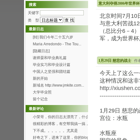
意大利夺得2006年世界
搜索
关键字
北京时间7月1
类 型
与意大利苦战1
最新日志
（总比分6－4
[转] 我们今年二十五六岁
军，成为世界杯
Maria Arredondo - The Tou...
[隐藏日志]
谢师晏和毕业典礼篇
1月29日 慈悲的战士
作者
毕业实习和毕业设计篇
中国人之坚强和团结篇
今天上了这么一
新的开始
这种情况和这非
新域名 http://www.jmkite.com...
http://xiushen.
大学毕业照
---------------------
留个记念
最新评论
1月29日 慈悲
小荣哥，你的日志太漂亮了，什么
宫位：水瓶
时候有空帮我也搞一个...
很精彩的博客，有空帮我搞一搞，
可以吗？[smile...
下不成。。。。。。尤其是
水瓶座
Through the f...
好奇之下，进来了这里，你的blog