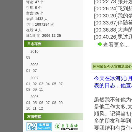
[00:22.73]张
评论:
47
个
引用:
0
个
[00:26.24]
留言:
26
个
[00:30.20]我
会员:
1432
人
[00:33.67]
访问:
1097284
次
[00:36.88]大
在线:
4
人
建站时间:
2006-12-25
[00:40.26]飘
日志存档
查看更多...
2010
09
2008
冰河师兄今天宣布退出心
01
07
今天在冰河(心
2007
01
02
03
04
05
07
表的日志，他宣
08
09
11
2006
虽然我不知他为
04
05
06
07
08
09
是他工作太多,
10
11
12
顺风。记得当初
友情链接
多的朋友和学到
要团结和有责任