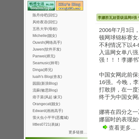
陈丹伶吧(回忆)
李娜胜瓦娃晋级温网8强
风铃夜语(回忆)
五邑大学(母校)
2006年7月
Michelle(靓女)
顿网球锦标赛女
Ouwsh(网络高手)
不利情况下以4-
Juwen(软件开发)
入温网女单八强
Panwei(师兄)
强！！！李娜书
Seamusic(帅哥)
Dinga(师兄)
中国女网此前保
luaih's Blog(舍友)
16强。今晚，
园园(新浪Blog)
打敢拼，在一度
流蘇(敏思Blog)
终于为中国女网
痞子菜(风起 缘灭)
Orangecat(靓女)
Edward(画画高手)
娜将在四分之一
萤火虫小平平(恶魔城)
娜届时的表现如何
littles0721(表妹)
查看更多...
更多链接…