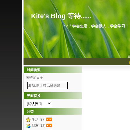
Kite's Blog 等待......
＾○＾学会生活，学会做人，学会学习！
时间倒数
离特定日子
逾期,倒计时已经失效
界面切换
分类
生活 [87]
朋友 [12]