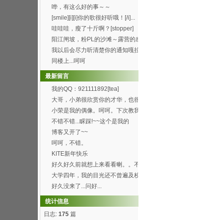
办得好好哦。 ...
哗，有这么好的事～～
[smile][i][i]你的歌很好听哦！[/i]...
哇哇哇，瘦了十斤啊？[stopper]
阳江闸坡，粉PL的沙滩～露营的感
觉真的8错哦～呵呵...
我以后会尽力听清楚你的通知嘎拉
[wink]
同楼上...呵呵
最新留言
我的QQ：921111892[tea]
大哥，小弟很欣赏你的才华，也很
喜欢你博客的这首背景...
小荣是我的偶像。呵呵。下次教我
弄这样的空间。呵呵
不错不错...睬踩!~~这个是我的
http://h...
博客又开了~~
呵呵，不错。
KITE新年快乐
好久好久前就想上来看看喇。。不
过总是打开了首页进不...
大学四年，我的目光还不曾遍及校
园的每个角落，就快要...
好久没来了...问好...
统计信息
日志:
175
篇