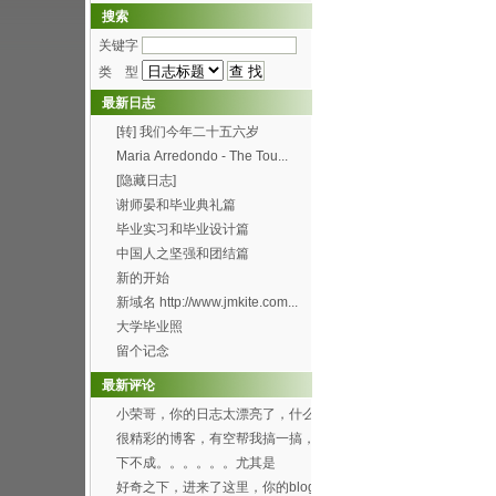
搜索
关键字
类 型
最新日志
[转] 我们今年二十五六岁
Maria Arredondo - The Tou...
[隐藏日志]
谢师晏和毕业典礼篇
毕业实习和毕业设计篇
中国人之坚强和团结篇
新的开始
新域名 http://www.jmkite.com...
大学毕业照
留个记念
最新评论
小荣哥，你的日志太漂亮了，什么
时候有空帮我也搞一个...
很精彩的博客，有空帮我搞一搞，
可以吗？[smile...
下不成。。。。。。尤其是
Through the f...
好奇之下，进来了这里，你的blog