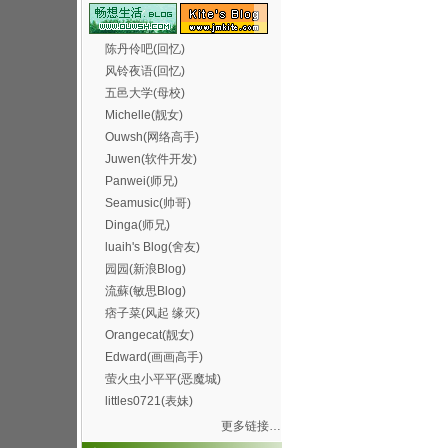
陈丹伶吧(回忆)
风铃夜语(回忆)
五邑大学(母校)
Michelle(靓女)
Ouwsh(网络高手)
Juwen(软件开发)
Panwei(师兄)
Seamusic(帅哥)
Dinga(师兄)
luaih's Blog(舍友)
园园(新浪Blog)
流蘇(敏思Blog)
痞子菜(风起 缘灭)
Orangecat(靓女)
Edward(画画高手)
萤火虫小平平(恶魔城)
littles0721(表妹)
更多链接…