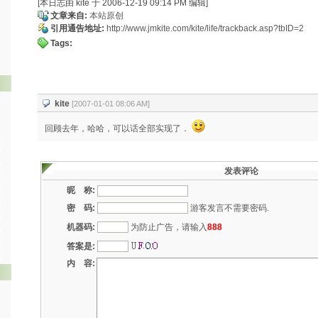
[本日志由 kite 于 2006-12-19 09:14 PM 编辑]
文章来自:
本站原创
引用通告地址:
http://www.jmkite.com/kite/life/trackback.asp?tbID=2
Tags:
kite
[2007-01-01 08:06 AM]
回顾去年，哈哈，可以话全部实现了．
发表评论
昵 称:
密 码:
游客发言不需要密码.
机器码:
为防止广告，请输入
888
答案是:
内 容: