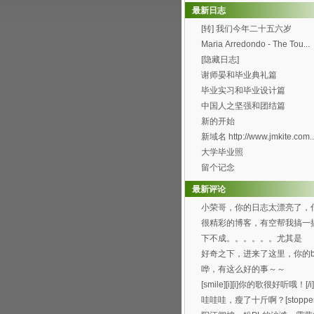
最新日志
[转] 我们今年二十五六岁
Maria Arredondo - The Tou...
[隐藏日志]
谢师晏和毕业典礼篇
毕业实习和毕业设计篇
中国人之坚强和团结篇
新的开始
新域名 http://www.jmkite.com..
大学毕业照
留个记念
最新评论
小荣哥，你的日志太漂亮了，
时候有空帮我也搞一个...
很精彩的博客，有空帮我搞一
可以吗？[smile...
下不成。。。。。。尤其是
Through the f...
好奇之下，进来了这里，你的bl
办得好好哦。 ...
哗，有这么好的事～～
[smile][i][i]你的歌很好听哦！[/i].
哇哇哇，瘦了十斤啊？[stopper