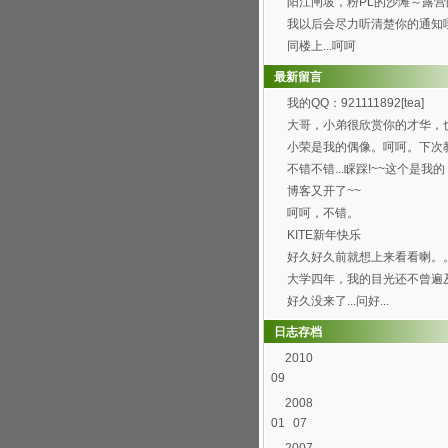
阳江闸坡，粉PL的沙滩～露营
觉真的8错哦～呵呵...
我以后会尽力听清楚你的通知
[wink]
同楼上...呵呵
最新留言
我的QQ：921111892[tea]
大哥，小弟很欣赏你的才华，
喜欢你博客的这首背景...
小荣是我的偶像。呵呵。下次
弄这样的空间。呵呵
不错不错...睬踩!~~这个是我的
http://h...
博客又开了~~
呵呵，不错。
KITE新年快乐
好久好久前就想上来看看喇。
过总是打开了首页进不...
大学四年，我的目光还不曾遍
园的每个角落，就快要...
好久没来了...问好...
日志存档
2010
09
2008
01
07