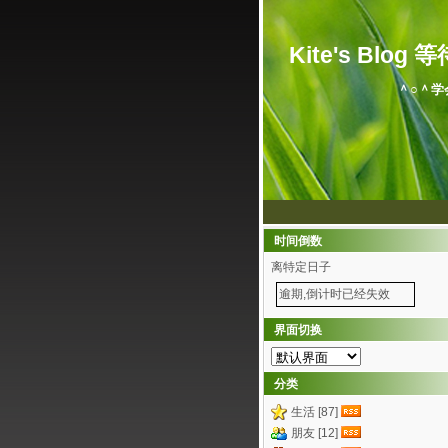
Kite's Blog 等待.
＾○＾学
时间倒数
离特定日子
逾期,倒计时已经失效
界面切换
分类
生活 [87]
朋友 [12]