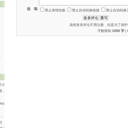
选 项:
禁止表情转换
禁止自动转换链接
禁止自动转换
虽然发表评论不用注册，但是为了保护
字数限制
1000 字
|
.
什么
搞，
og
..
]