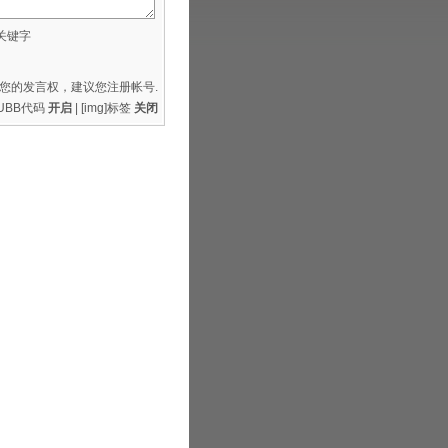
关键字
您的发言权，建议您
注册帐号
.
 UBB代码
开启
| [img]标签
关闭