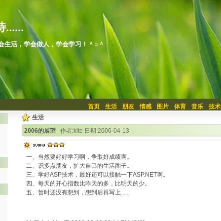
.....
会生活，学会做人，学会学习！＾○＾
首页
生活
朋友
情感
图片
体育
音乐
技术
生活
2006的展望
作者:kite 日期:2006-04-13
一、当然要好好学习啊，争取好成绩啊。
二、识多点朋友，扩大自己的生活圈子。
三、学好ASP技术，最好还可以接触一下ASP.NET啊。
四、每天的开心指数比昨天的多，比明天的少。
五、暂时还没有想到，想到后再写上......