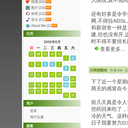
入医院,真不知向
情感 [34]
图片 [10]
还有好多是令学
体育 [10]
音乐 [21]
网,不得拉ADS
About Me [1]
和新宿舍一样是
日历
建,但也没有开
时不得不要排长队;
2006年9月
日
一
二
三
四
五
六
查看更多...
27
28
29
30
31
1
2
3
4
5
6
7
8
9
久怀的阳光
作者:kite 日
10
11
12
13
14
15
16
下了近一个星期
17
18
19
20
21
22
23
两天的感冒在今
24
25
26
27
28
29
30
前几天真是令人
用户
些药回来吃了，
登录
冷的天气。这样
用户注册
日子我要努力D
搜索