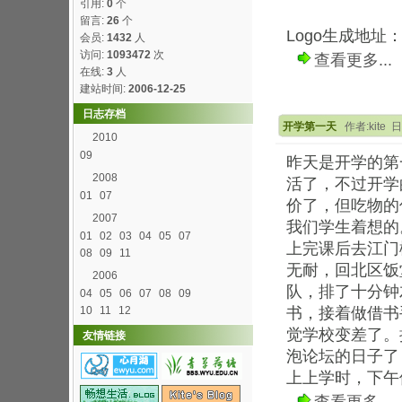
引用:
0
个
留言:
26
个
Logo生成地址
会员:
1432
人
访问:
1093472
次
查看更多...
在线:
3
人
建站时间:
2006-12-25
日志存档
开学第一天
作者:kite 日
2010
09
昨天是开学的第
2008
活了，不过开学
01
07
价了，但吃物的
2007
我们学生着想的
01
02
03
04
05
07
上完课后去江门
08
09
11
无耐，回北区饭堂
2006
队，排了十分钟
04
05
06
07
08
09
10
11
12
书，接着做借书
觉学校变差了。
友情链接
泡论坛的日子了
上上学时，下午