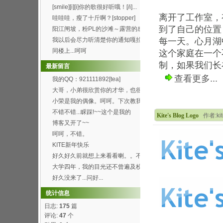
[smile][i][i]你的歌很好听哦！[/i]...
离开了工作室，
哇哇哇，瘦了十斤啊？[stopper]
到了自己的位置
阳江闸坡，粉PL的沙滩～露营的感
觉真的8错哦～呵呵...
我以后会尽力听清楚你的通知嘎拉
每一天。心月湖
[wink]
同楼上...呵呵
这个家庭在一个
制，如果我们长在
最新留言
查看更多...
我的QQ：921111892[tea]
大哥，小弟很欣赏你的才华，也很
喜欢你博客的这首背景...
小荣是我的偶像。呵呵。下次教我
弄这样的空间。呵呵
不错不错...睬踩!~~这个是我的
Kite's Blog Logo
作者:ki
http://h...
博客又开了~~
呵呵，不错。
KITE新年快乐
好久好久前就想上来看看喇。。不
过总是打开了首页进不...
大学四年，我的目光还不曾遍及校
园的每个角落，就快要...
好久没来了...问好...
统计信息
日志:
175
篇
评论:
47
个