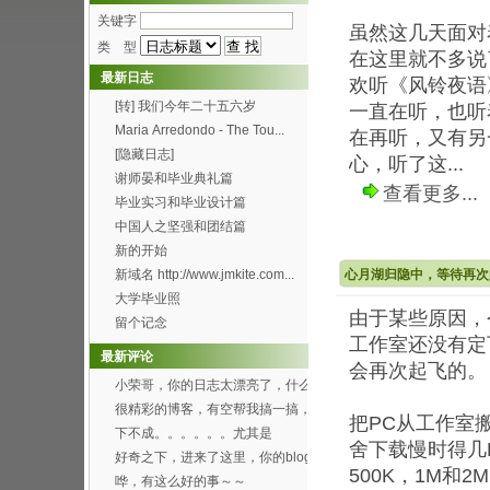
关键字
虽然这几天面对
类 型
在这里就不多说
最新日志
欢听《风铃夜语
[转] 我们今年二十五六岁
一直在听，也听
Maria Arredondo - The Tou...
在再听，又有另
[隐藏日志]
心，听了这...
谢师晏和毕业典礼篇
查看更多...
毕业实习和毕业设计篇
中国人之坚强和团结篇
新的开始
新域名 http://www.jmkite.com...
心月湖归隐中，等待再次
大学毕业照
由于某些原因，
留个记念
工作室还没有定
最新评论
会再次起飞的。
小荣哥，你的日志太漂亮了，什么
时候有空帮我也搞一个...
很精彩的博客，有空帮我搞一搞，
把PC从工作室
可以吗？[smile...
下不成。。。。。。尤其是
舍下载慢时得几
Through the f...
好奇之下，进来了这里，你的blog
500K，1M和
办得好好哦。 ...
哗，有这么好的事～～