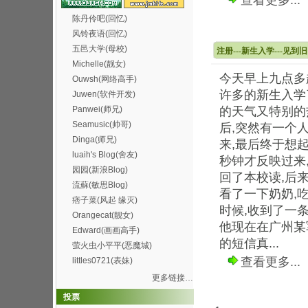
查看更多...
陈丹伶吧(回忆)
风铃夜语(回忆)
五邑大学(母校)
注册---新生入学---见到旧
Michelle(靓女)
今天早上九点多
Ouwsh(网络高手)
许多的新生入学
Juwen(软件开发)
Panwei(师兄)
的天气又特别的
Seamusic(帅哥)
后,突然有一个
Dinga(师兄)
来,最后终于想
luaih's Blog(舍友)
秒钟才反映过来
园园(新浪Blog)
回了本校读,后
流蘇(敏思Blog)
看了一下奶奶,
痞子菜(风起 缘灭)
时候,收到了一
Orangecat(靓女)
他现在在广州某
Edward(画画高手)
的短信真...
萤火虫小平平(恶魔城)
查看更多...
littles0721(表妹)
更多链接…
投票