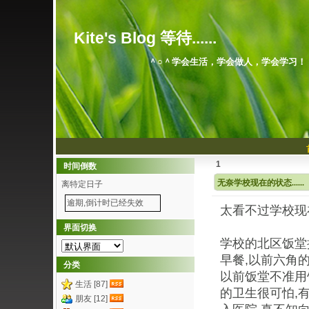
Kite's Blog 等待......
＾○＾学会生活，学会做人，学会学习！
1
时间倒数
无奈学校现在的状态......
离特定日子
逾期,倒计时已经失效
太看不过学校现
界面切换
学校的北区饭堂
早餐,以前六角的
分类
以前饭堂不准用
生活 [87]
的卫生很可怕,
朋友 [12]