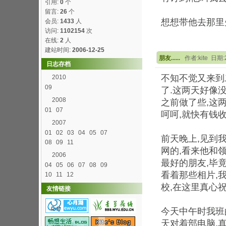
引用:
0
个
留言:
26
个
想想带他去那里先,
会员:
1433
人
访问:
1102154
次
在线:
2
人
建站时间:
2006-12-25
朋友......
作者:kite 日期:2
日志存档
不知不觉又来到
2010
09
了.这两天好像
2008
之前做了些,这
01
07
呵呵,就快有钱
2007
01
02
03
04
05
07
前天晚上,见到
08
09
11
网的,看来他和
2006
最好的朋友,毕
04
05
06
07
08
09
看着那些相片,
10
11
12
校,在这里真心
友情链接
今天中午时我班
天对着部电脑,真