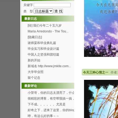
关键字
类 型
最新日志
[转] 我们今年二十五六岁
Maria Arredondo - The Tou...
[隐藏日志]
谢师晏和毕业典礼篇
毕业实习和毕业设计篇
中国人之坚强和团结篇
新的开始
新域名 http://www.jmkite.com...
大学毕业照
今天三种心情之一
作者:k
留个记念
最新评论
小荣哥，你的日志太漂亮了，什么
时候有空帮我也搞一个...
很精彩的博客，有空帮我搞一搞，
可以吗？[smile...
下不成。。。。。。尤其是
Through the f...
好奇之下，进来了这里，你的blog
办得好好哦。 ...
哗，有这么好的事～～