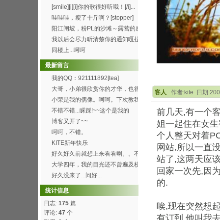
[smile][i][i]你的歌很好听哦！[/i]...
哇哇哇，瘦了十斤啊？[stopper]
阳江闸坡，粉PL的沙滩～露营的感
觉真的8错哦～呵呵...
我以后会尽力听清楚你的通知嘎拉
[wink]
同楼上...呵呵
最新留言
我的QQ：921111892[tea]
大哥，小弟很欣赏你的才华，也很
客人
作者:kite 日期:200
喜欢你博客的这首背景...
小荣是我的偶像。呵呵。下次教我
弄这样的空间。呵呵
不错不错...睬踩!~~这个是我的
前几天,有一个客
http://h...
博客又开了~~
姐一起住在女生
呵呵，不错。
个人整天对着P
KITE新年快乐
网站,所以一直
好久好久前就想上来看看喇。。不
站了,这两天应
过总是打开了首页进不...
大学四年，我的目光还不曾遍及校
回家一次先,因
园的每个角落，就快要...
好久没来了...问好...
的.
统计信息
日志:
175
篇
唉,现在突然想
评论:
47
个
有订到,他叫我