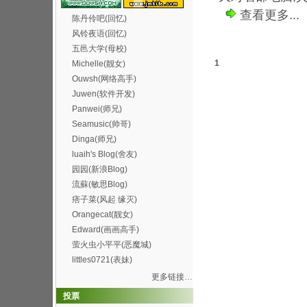
查看更多...
陈丹伶吧(回忆)
风铃夜语(回忆)
五邑大学(母校)
1
Michelle(靓女)
Ouwsh(网络高手)
Juwen(软件开发)
Panwei(师兄)
Seamusic(帅哥)
Dinga(师兄)
luaih's Blog(舍友)
园园(新浪Blog)
流蘇(敏思Blog)
痞子菜(风起 缘灭)
Orangecat(靓女)
Edward(画画高手)
萤火虫小平平(恶魔城)
littles0721(表妹)
更多链接…
投票