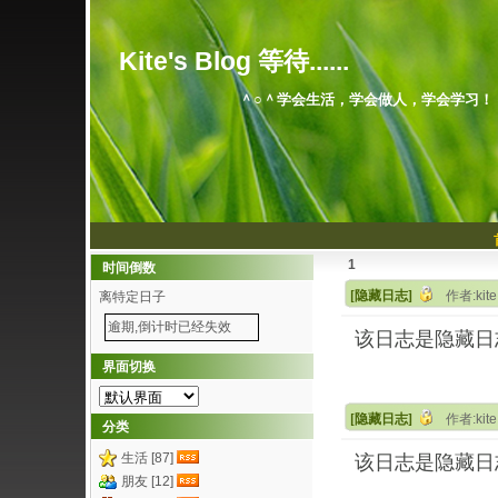
Kite's Blog 等待......
＾○＾学会生活，学会做人，学会学习！
1
时间倒数
[隐藏日志]
作者:kit
离特定日子
逾期,倒计时已经失效
该日志是隐藏日
界面切换
[隐藏日志]
作者:kit
分类
生活 [87]
该日志是隐藏日
朋友 [12]