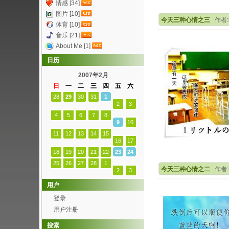
情感 [34]
图片 [10]
今天三种心情之三
作者:k
体育 [10]
音乐 [21]
About Me [1]
日历
2007年2月
日
一
二
三
四
五
六
28
29
30
31
1
2
3
4
5
6
7
8
9
10
11
12
13
14
15
16
17
18
19
20
21
22
23
24
25
26
27
28
1
今天三种心情之二
作者:k
2
3
用户
登录
用户注册
搜索