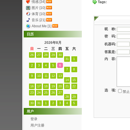
情感 [34]
Tags:
图片 [10]
体育 [10]
音乐 [21]
About Me [1]
昵 称:
日历
密 码:
2026年8月
机器码:
日
一
二
三
四
五
六
答案是:
26
27
28
29
30
内 容:
31
1
2
3
4
5
6
7
8
9
10
11
12
13
14
15
16
17
18
19
20
21
22
选 项:
禁止
23
24
25
26
27
28
29
30
31
1
2
3
4
5
用户
登录
用户注册