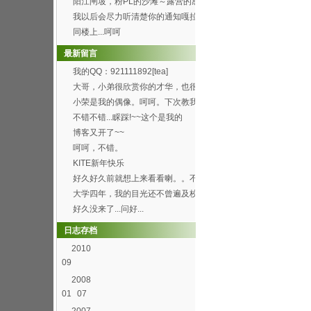
阳江闸坡，粉PL的沙滩～露营的感
觉真的8错哦～呵呵...
我以后会尽力听清楚你的通知嘎拉
[wink]
同楼上...呵呵
最新留言
我的QQ：921111892[tea]
大哥，小弟很欣赏你的才华，也很
喜欢你博客的这首背景...
小荣是我的偶像。呵呵。下次教我
弄这样的空间。呵呵
不错不错...睬踩!~~这个是我的
http://h...
博客又开了~~
呵呵，不错。
KITE新年快乐
好久好久前就想上来看看喇。。不
过总是打开了首页进不...
大学四年，我的目光还不曾遍及校
园的每个角落，就快要...
好久没来了...问好...
日志存档
2010
09
2008
01
07