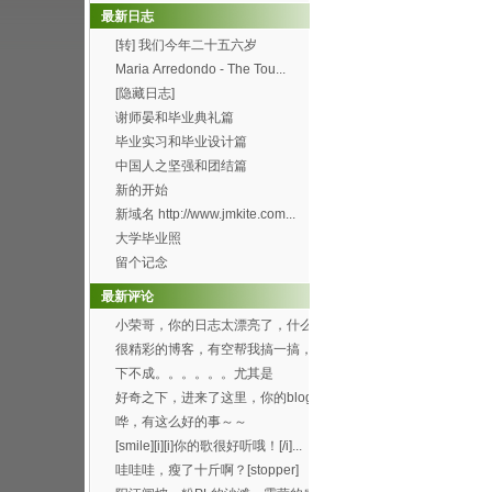
最新日志
[转] 我们今年二十五六岁
Maria Arredondo - The Tou...
[隐藏日志]
谢师晏和毕业典礼篇
毕业实习和毕业设计篇
中国人之坚强和团结篇
新的开始
新域名 http://www.jmkite.com...
大学毕业照
留个记念
最新评论
小荣哥，你的日志太漂亮了，什么
时候有空帮我也搞一个...
很精彩的博客，有空帮我搞一搞，
可以吗？[smile...
下不成。。。。。。尤其是
Through the f...
好奇之下，进来了这里，你的blog
办得好好哦。 ...
哗，有这么好的事～～
[smile][i][i]你的歌很好听哦！[/i]...
哇哇哇，瘦了十斤啊？[stopper]