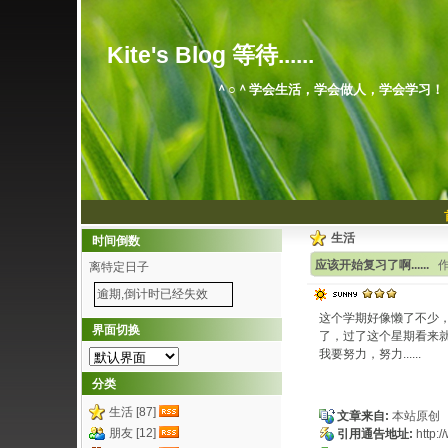
Kite's Blog 等待......
＾○＾学会生活，学会做人，学会学习！
生活
时间倒数
应该开始复习了啊......
作
离特定日子
逾期,倒计时已经失效
这个学期好像懒了不少
界面切换
了，过了这个星期看来
我要努力，努力......
分类
生活 [87]
文章来自:
本站原创
朋友 [12]
引用通告地址:
http: