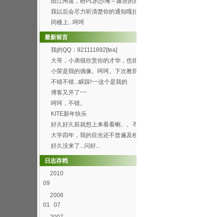
阳江闸坡，粉PL的沙滩～露营的感
觉真的8错哦～呵呵...
我以后会尽力听清楚你的通知嘎拉
[wink]
同楼上...呵呵
最新留言
我的QQ：921111892[tea]
大哥，小弟很欣赏你的才华，也很
喜欢你博客的这首背景...
小荣是我的偶像。呵呵。下次教我
弄这样的空间。呵呵
不错不错...睬踩!~~这个是我的
http://h...
博客又开了~~
呵呵，不错。
KITE新年快乐
好久好久前就想上来看看喇。。不
过总是打开了首页进不...
大学四年，我的目光还不曾遍及校
园的每个角落，就快要...
好久没来了...问好...
日志存档
2010
09
2008
01
07