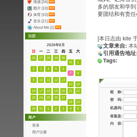
情感 [34]
多的朋友和学到
图片 [10]
要团结和有责任
体育 [10]
音乐 [21]
About Me [1]
日历
[本日志由 kite 于
2026年8月
文章来自:
本
日
一
二
三
四
五
六
引用通告地址
26
27
28
29
30
Tags:
31
1
2
3
4
5
6
7
8
9
10
11
12
13
14
15
16
17
18
19
20
21
22
昵 称:
23
24
25
26
27
密 码:
28
29
机器码:
30
31
1
2
3
4
5
答案是:
用户
内 容:
登录
用户注册