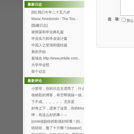
最新日志
[转] 我们今年二十五六岁
Maria Arredondo - The Tou...
选 项:
禁止
[隐藏日志]
谢师晏和毕业典礼篇
毕业实习和毕业设计篇
中国人之坚强和团结篇
新的开始
新域名 http://www.jmkite.com...
大学毕业照
留个记念
最新评论
小荣哥，你的日志太漂亮了，什么
时候有空帮我也搞一个...
很精彩的博客，有空帮我搞一搞，
可以吗？[smile...
下不成。。。。。。尤其是
Through the f...
好奇之下，进来了这里，你的blog
办得好好哦。 ...
哗，有这么好的事～～
[smile][i][i]你的歌很好听哦！[/i]...
哇哇哇，瘦了十斤啊？[stopper]