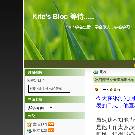
Kite's Blog 等待......
＾○＾学会生活，学会做人，学会学习！
朋友
时间倒数
冰河师兄今天宣布退出心
离特定日子
逾期,倒计时已经失效
今天在冰河(心
界面切换
表的日志，他宣
分类
虽然我不知他为
生活 [87]
是他工作太多,
朋友 [12]
顺风。记得当初