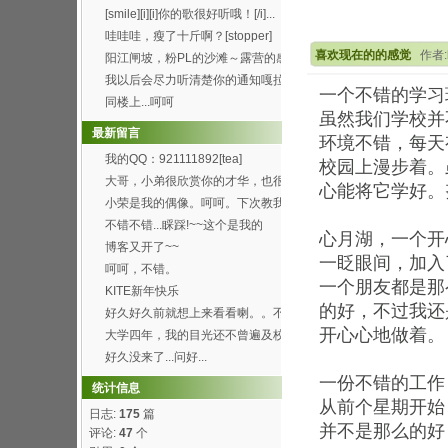
[smile][i][i]你的歌很好听哦！[/i]...
哇哇哇，瘦了十斤啊？[stopper]
喜欢现在的的感觉
作者:k
阳江闸坡，粉PL的沙滩～露营的感
觉真的8错哦～呵呵...
我以后会尽力听清楚你的通知嘎拉
一个不错的学习
[wink]
同楼上...呵呵
虽然我们学校并
最新留言
环境不错，每天
我的QQ：921111892[tea]
校园上漫步着。
大哥，小弟很欣赏你的才华，也很
心能将它学好。
喜欢你博客的这首背景...
小荣是我的偶像。呵呵。下次教我
弄这样的空间。呵呵
不错不错...睬踩!~~这个是我的
心月湖，一个开
http://h...
博客又开了~~
一眨眼间，加入
呵呵，不错。
一个朋友都是那
KITE新年快乐
的好，不过我还
好久好久前就想上来看看喇。。不
过总是打开了首页进不...
开心心地做着。
大学四年，我的目光还不曾遍及校
园的每个角落，就快要...
好久没来了...问好...
一份不错的工作
统计信息
从前个星期开始
日志:
175
篇
并不是那么的好
评论:
47
个