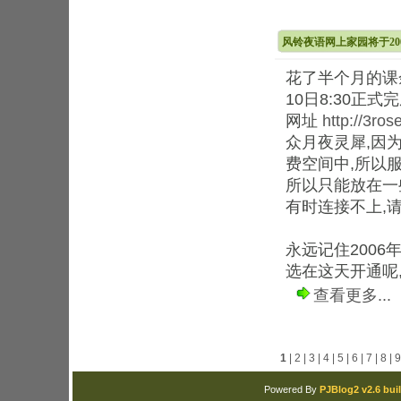
风铃夜语网上家园将于200
花了半个月的课
10日8:30正式
网址
http://3ros
众月夜灵犀,因
费空间中,所以服
所以只能放在一
有时连接不上,
永远记住2006
选在这天开通呢
查看更多...
1
|
2
|
3
|
4
|
5
|
6
|
7
|
8
|
9
Powered By
PJBlog2 v2.6 buil