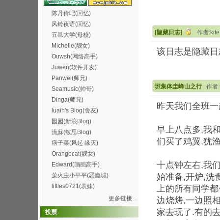
陈丹伶吧(回忆)
风铃夜语(回忆)
[隐藏日志]
作者:kit
五邑大学(母校)
Michelle(靓女)
该日志是隐藏日
Ouwsh(网络高手)
Juwen(软件开发)
Panwei(师兄)
班集体圭峰山之行
作者:k
Seamusic(帅哥)
Dinga(师兄)
昨天我们全班一
luaih's Blog(舍友)
园园(新浪Blog)
早上八点多,我
流蘇(敏思Blog)
们买了鸡翼,犹渔
痞子菜(风起 缘灭)
Orangecat(靓女)
十点钟左右,我
Edward(画画高手)
萤火虫小平平(恶魔城)
始准备,开炉,洗
littles0721(表妹)
上的所有同学都
更多链接…
边烧烤,一边照
家去玩了.有的
投票