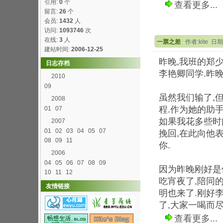
引用:
0
个
查看更多...
留言:
26
个
会员:
1432
人
访问:
1093746
次
在线:
3
人
一票之差
作者:kite 日期:
建站时间:
2006-12-25
昨晚,我班的郑
日志存档
李艳卿同学.昨
2010
09
虽然我们输了,
2008
程.作为她的助
01
07
如果我花多些时
2007
01
02
03
04
05
07
挽回,在此向他
08
09
11
你.
2006
04
05
06
07
08
09
因为昨晚刚好是
10
11
12
吃宵夜了,陪同
友情链接
明也来了.刚好
了,大家一喝而尽
查看更多...