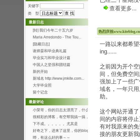
已经三个星期没有
关键字
查看更多...
类 型
最新日志
[转] 我们今年二十五六岁
热烈庆祝www.kiteblog
Maria Arredondo - The Tou...
一路以来都希望
[隐藏日志]
ing......
谢师晏和毕业典礼篇
毕业实习和毕业设计篇
中国人之坚强和团结篇
之前因为开个空
新的开始
间，但免费空间
新域名 http://www.jmkite.com...
强加上了一些广
大学毕业照
域名，一年只用上
留个记念
助。
最新评论
小荣哥，你的日志太漂亮了，什么
这个网站开通了
时候有空帮我也搞一个...
很精彩的博客，有空帮我搞一搞，
间的内容将停止
可以吗？[smile...
下不成。。。。。。尤其是
有对我原来的
Through the f...
好奇之下，进来了这里，你的blog
接的朋友更新我
办得好好哦。 ...
哗，有这么好的事～～