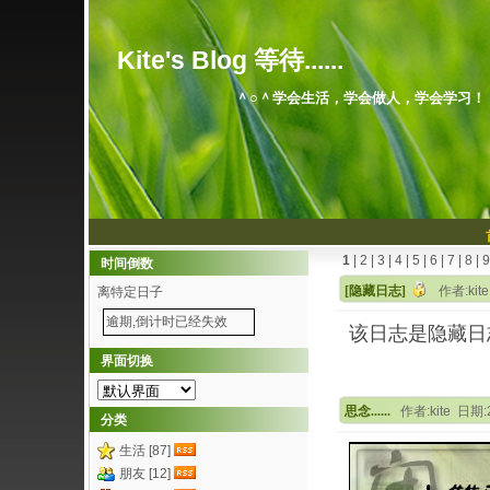
Kite's Blog 等待......
＾○＾学会生活，学会做人，学会学习！
1
|
2
|
3
|
4
|
5
|
6
|
7
|
8
|
9
时间倒数
[隐藏日志]
作者:kit
离特定日子
逾期,倒计时已经失效
该日志是隐藏日
界面切换
思念......
作者:kite 日期:2
分类
生活 [87]
朋友 [12]