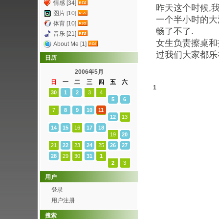
情感 [34]
昨天这个时候,
图片 [10]
一个半小时的大
体育 [10]
畅了不了.
音乐 [21]
女生负责擦桌和
About Me [1]
过我们大家都乐
日历
2006年5月
日
一
二
三
四
五
六
1
30
1
2
3
4
5
6
7
8
9
10
11
12
13
14
15
16
17
18
19
20
21
22
23
24
25
26
27
28
29
30
31
1
2
3
用户
登录
用户注册
搜索