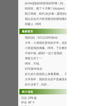
[smile][i][i]你的歌很好听哦！[/i]...
哇哇哇，瘦了十斤啊？[stopper]
阳江闸坡，粉PL的沙滩～露营的感
觉真的8错哦～呵呵...
我以后会尽力听清楚你的通知嘎拉
[wink]
同楼上...呵呵
最新留言
我的QQ：921111892[tea]
大哥，小弟很欣赏你的才华，也很
喜欢你博客的这首背景...
小荣是我的偶像。呵呵。下次教我
弄这样的空间。呵呵
不错不错...睬踩!~~这个是我的
http://h...
博客又开了~~
呵呵，不错。
KITE新年快乐
好久好久前就想上来看看喇。。不
过总是打开了首页进不...
大学四年，我的目光还不曾遍及校
园的每个角落，就快要...
好久没来了...问好...
统计信息
日志:
175
篇
评论:
47
个