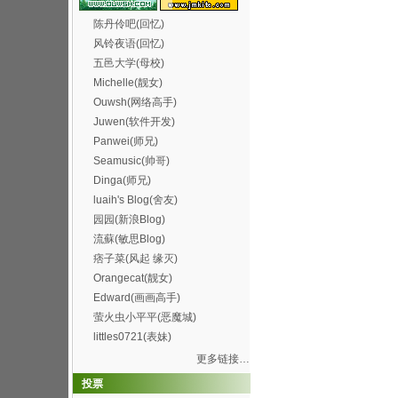
陈丹伶吧(回忆)
风铃夜语(回忆)
五邑大学(母校)
Michelle(靓女)
Ouwsh(网络高手)
Juwen(软件开发)
Panwei(师兄)
Seamusic(帅哥)
Dinga(师兄)
luaih's Blog(舍友)
园园(新浪Blog)
流蘇(敏思Blog)
痞子菜(风起 缘灭)
Orangecat(靓女)
Edward(画画高手)
萤火虫小平平(恶魔城)
littles0721(表妹)
更多链接…
投票