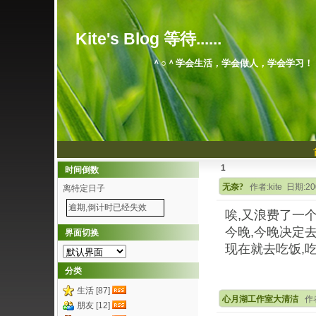
Kite's Blog 等待......
＾○＾学会生活，学会做人，学会学习！
1
时间倒数
无奈?
作者:kite 日期:20
离特定日子
逾期,倒计时已经失效
唉,又浪费了一个
今晚,今晚决定去
界面切换
现在就去吃饭,吃
分类
生活 [87]
心月湖工作室大清洁
作者
朋友 [12]