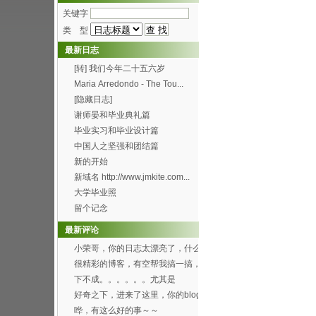
关键字
类 型
最新日志
[转] 我们今年二十五六岁
Maria Arredondo - The Tou...
[隐藏日志]
谢师晏和毕业典礼篇
毕业实习和毕业设计篇
中国人之坚强和团结篇
新的开始
新域名 http://www.jmkite.com...
大学毕业照
留个记念
最新评论
小荣哥，你的日志太漂亮了，什么
时候有空帮我也搞一个...
很精彩的博客，有空帮我搞一搞，
可以吗？[smile...
下不成。。。。。。尤其是
Through the f...
好奇之下，进来了这里，你的blog
办得好好哦。 ...
哗，有这么好的事～～