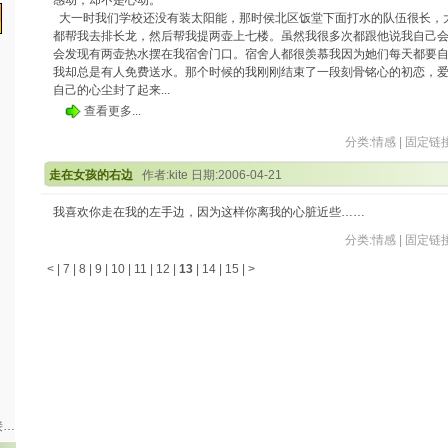
感动，却不是心动。
大一时我们学校还没有装太阳能，那时侯北区饭堂下面打水的队伍很长，
都帮我去排长龙，然后帮我提两壶上七楼。虽然我很多次都跟他说我自己
会发现有两壶热水摆在我宿舍门口。宿舍人都很羡慕我因为她们每天都要自
我却总是有人免费送水。那个时候的我刚刚结束了一段刻骨铭心的初恋，
自己的心尘封了起来...
查看更多...
分类:
情感
|
固定链
走在女孩的右边
作者:kite 日期:2006-04-21
我喜欢你走在我的左手边，因为这样你离我的心脏近些……
分类:
情感
|
固定链
<
|
7
|
8
|
9
|
10
|
11
|
12
|
13
|
14
|
15
|
>
接…