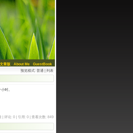
文章版
About Me
GuestBook
预览模式:
普通
|
列表
个小时。
接
|
评论: 0
|
引用: 0
| 查看次数: 849