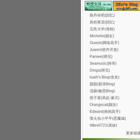
陈丹伶吧(回忆)
风铃夜语(回忆)
五邑大学(母校)
Michelle(靓女)
Ouwsh(网络高手)
Juwen(软件开发)
Panwei(师兄)
Seamusic(帅哥)
Dinga(师兄)
luaih's Blog(舍友)
园园(新浪Blog)
流蘇(敏思Blog)
痞子菜(风起 缘灭)
Orangecat(靓女)
Edward(画画高手)
萤火虫小平平(恶魔城)
littles0721(表妹)
更多链