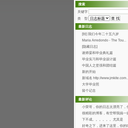
搜索
关键字
类 型
最新日志
[转] 我们今年二十五六岁
Maria Arredondo - The Tou...
[隐藏日志]
谢师晏和毕业典礼篇
毕业实习和毕业设计篇
中国人之坚强和团结篇
新的开始
新域名 http://www.jmkite.com..
大学毕业照
留个记念
最新评论
小荣哥，你的日志太漂亮了，
时候有空帮我也搞一个...
很精彩的博客，有空帮我搞一
可以吗？[smile...
下不成。。。。。。尤其是
Through the f...
好奇之下，进来了这里，你的bl