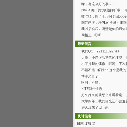
办得好好哦。 ...
哗，有这么好的事～～
[smile][i][i]你的歌很好听哦！[/i].
哇哇哇，瘦了十斤啊？[stopper
阳江闸坡，粉PL的沙滩～露营
觉真的8错哦～呵呵...
我以后会尽力听清楚你的通知
[wink]
同楼上...呵呵
最新留言
我的QQ：921111892[tea]
大哥，小弟很欣赏你的才华，
喜欢你博客的这首背景...
小荣是我的偶像。呵呵。下次
弄这样的空间。呵呵
不错不错...睬踩!~~这个是我的
http://h...
博客又开了~~
呵呵，不错。
KITE新年快乐
好久好久前就想上来看看喇。
过总是打开了首页进不...
大学四年，我的目光还不曾遍
园的每个角落，就快要...
好久没来了...问好...
统计信息
日志:
175
篇