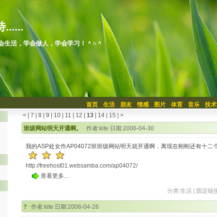
.....
会生活，学会做人，学会学习！＾○＾
首页
生活
朋友
情感
图片
体育
音乐
技术
<
|
7
|
8
|
9
|
10
|
11
|
12
|
13
|
14
|
15
|
>
班级网站明天开通啊。
作者:kite 日期:2006-04-30
我的ASP处女作AP04072班班级网站明天就开通啊，离现在刚刚还有十二
http://freehost01.websamba.com/ap04072/
查看更多...
分类:
生活
|
固定链
?
作者:kite 日期:2006-04-26