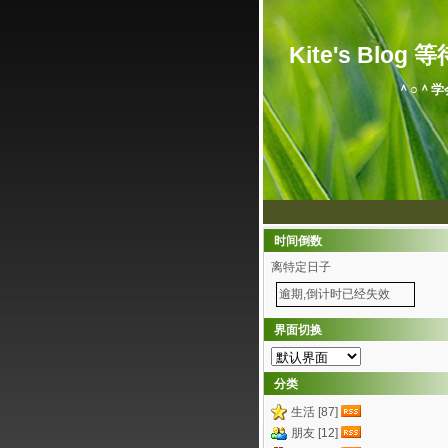
Kite's Blog 等待.
＾○＾学
时间倒数
离特定日子
逾期,倒计时已经失效
界面切换
分类
生活 [87]
朋友 [12]