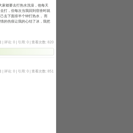
大家都要去打热水洗澡，他每天
会去打，但每次当我回到宿舍时就
己去下面排半个钟打热水， 而
爱情的伤痕让我的心结了冰，我把
接
|
评论: 0
|
引用: 0
| 查看次数: 820
接
|
评论: 0
|
引用: 0
| 查看次数: 851