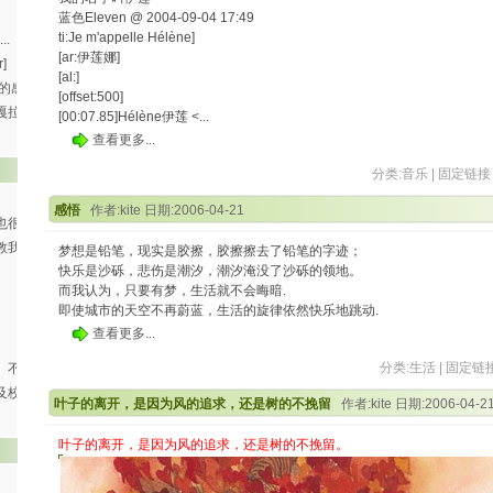
蓝色Eleven @ 2004-09-04 17:49
ti:Je m'appelle Hélène]
..
[ar:伊莲娜]
]
[al:]
的感
[offset:500]
嘎拉
[00:07.85]Hélène伊莲 <...
查看更多...
分类:
音乐
|
固定链接
感悟
作者:kite 日期:2006-04-21
也很
教我
梦想是铅笔，现实是胶擦，胶擦擦去了铅笔的字迹；
快乐是沙砾，悲伤是潮汐，潮汐淹没了沙砾的领地。
而我认为，只要有梦，生活就不会晦暗.
即使城市的天空不再蔚蓝，生活的旋律依然快乐地跳动.
查看更多...
分类:
生活
|
固定链
。不
及校
叶子的离开，是因为风的追求，还是树的不挽留
作者:kite 日期:2006-04-2
叶子的离开，是因为风的追求，还是树的不挽留。