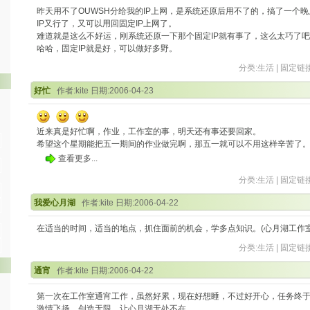
昨天用不了OUWSH分给我的IP上网，是系统还原后用不了的，搞了一个
IP又行了，又可以用回固定IP上网了。
难道就是这么不好运，刚系统还原一下那个固定IP就有事了，这么太巧了
哈哈，固定IP就是好，可以做好多野。
分类:
生活
|
固定链
好忙
作者:kite 日期:2006-04-23
近来真是好忙啊，作业，工作室的事，明天还有事还要回家。
希望这个星期能把五一期间的作业做完啊，那五一就可以不用这样辛苦了
查看更多...
分类:
生活
|
固定链
我爱心月湖
作者:kite 日期:2006-04-22
在适当的时间，适当的地点，抓住面前的机会，学多点知识。(心月湖工作室
分类:
生活
|
固定链
通宵
作者:kite 日期:2006-04-22
第一次在工作室通宵工作，虽然好累，现在好想睡，不过好开心，任务终
激情飞扬，创造无限，让心月湖无处不在。