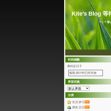
Kite's Blog 等待.
＾○＾学
时间倒数
离特定日子
逾期,倒计时已经失效
界面切换
分类
生活 [87]
朋友 [12]