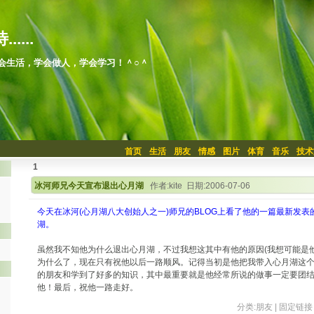
.....
会生活，学会做人，学会学习！＾○＾
首页
生活
朋友
情感
图片
体育
音乐
技术
1
冰河师兄今天宣布退出心月湖
作者:kite 日期:2006-07-06
今天在冰河(心月湖八大创始人之一)师兄的BLOG上看了他的一篇最新发
湖。
虽然我不知他为什么退出心月湖，不过我想这其中有他的原因(我想可能是他
为什么了，现在只有祝他以后一路顺风。记得当初是他把我带入心月湖这
的朋友和学到了好多的知识，其中最重要就是他经常所说的做事一定要团
他！最后，祝他一路走好。
分类:
朋友
|
固定链接