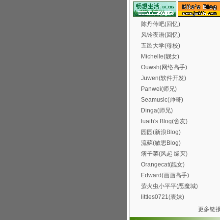
陈丹伶吧(回忆)
风铃夜语(回忆)
五邑大学(母校)
Michelle(靓女)
Ouwsh(网络高手)
Juwen(软件开发)
Panwei(师兄)
Seamusic(帅哥)
Dinga(师兄)
luaih's Blog(舍友)
园园(新浪Blog)
流蘇(敏思Blog)
痞子菜(风起 缘灭)
Orangecat(靓女)
Edward(画画高手)
萤火虫小平平(恶魔城)
littles0721(表妹)
更多链