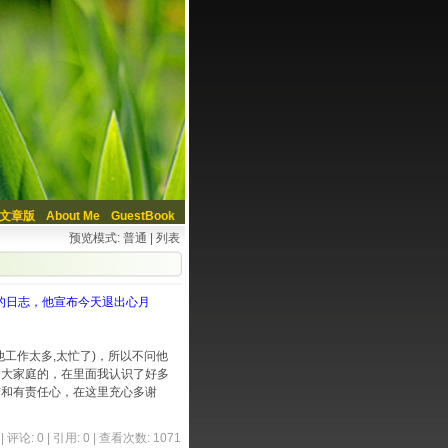
文章版
About Me
GuestBook
预览模式:
普通
|
列表
表的日志，他宣布今天退出心月
工作太多,太忙了)，所以不问他
个大家庭的，在里面我认识了好多
结和有责任心，在这里充心多谢
|
评论: 0
| 引用: 0 | 查看次数: 1071