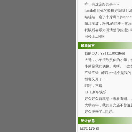
办得好好哦。 ...
哗，有这么好的事～～
[smile][i][i]你的歌很好听哦！[/i].
哇哇哇，瘦了十斤啊？[stopper
阳江闸坡，粉PL的沙滩～露营
觉真的8错哦～呵呵...
我以后会尽力听清楚你的通知
[wink]
同楼上...呵呵
最新留言
我的QQ：921111892[tea]
大哥，小弟很欣赏你的才华，
喜欢你博客的这首背景...
小荣是我的偶像。呵呵。下次
弄这样的空间。呵呵
不错不错...睬踩!~~这个是我的
http://h...
博客又开了~~
呵呵，不错。
KITE新年快乐
好久好久前就想上来看看喇。
过总是打开了首页进不...
大学四年，我的目光还不曾遍
园的每个角落，就快要...
好久没来了...问好...
统计信息
日志:
175
篇