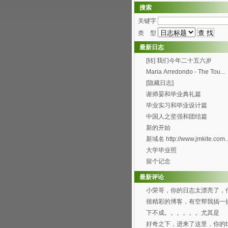
搜索
关键字
类 型
最新日志
[转] 我们今年二十五六岁
Maria Arredondo - The Tou...
[隐藏日志]
谢师晏和毕业典礼篇
毕业实习和毕业设计篇
中国人之坚强和团结篇
新的开始
新域名 http://www.jmkite.com..
大学毕业照
留个记念
最新评论
小荣哥，你的日志太漂亮了，
时候有空帮我也搞一个...
很精彩的博客，有空帮我搞一
可以吗？[smile...
下不成。。。。。。尤其是
Through the f...
好奇之下，进来了这里，你的bl